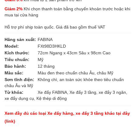
Giảm 2%
Khi chọn thanh toán bằng chuyển khoản trước hoặc khi
mua tại cửa hàng
Hỗ trợ phí ship toàn quốc. Giá đã bao gồm thuế VAT
Hãng sản xuất:
FABINA
Model:
FXt98D3HKLD
Kích thước:
72cm Ngang x 43cm Sâu x 98cm Cao
Tiêu chuẩn:
Mỹ
Bảo hành:
12 tháng
Màu sắc:
Màu đen theo chuẩn châu Âu, châu Mỹ
Sơn tĩnh điện:
Không chì, an toàn sức khỏe theo tiêu chuẩn
châu Âu và Mỹ
Từ khóa:
Xe đẩy FABINA, Xe đẩy 3 tầng, xe đẩy 3 ngăn,
xe đẩy dụng cụ, Kệ thép di động
Xem đầy đủ các loại Xe đẩy hàng, xe đẩy 3 tầng khác
tại đây
(link)