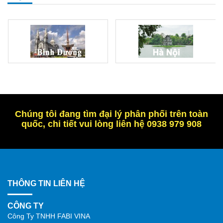
Chúng tôi đang tìm đại lý phân phối trên toàn
quốc, chi tiết vui lòng liên hệ 0938 979 908
THÔNG TIN LIÊN HỆ
CÔNG TY
Công Ty TNHH FABI VINA