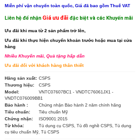
Miễn phí vận chuyển toàn quốc, Giá đã bao gồm Thuế VAT
Giá ưu đãi
Liên hệ để nhận
đặc biệt và các Khuyến mãi
Ưu đãi khi mua từ 2 sản phẩm trở lên,
Ưu đãi khi thực hiện chuyển khoản trước hoặc mua tại cửa
hàng
Nhiều Khuyến mãi, Quà tặng hấp dẫn
Ưu đãi đối với khách hàng thân thiết
Hãng sản xuất:
CSPS
Thương hiệu:
CSPS
Model:
VNTC07607BC1 - VNDTC76061JX1 -
VNDTC076009BB1
Bảo hành :
Chứng nhận Bào hành 2 năm chính hãng
Tiêu chuẩn:
Tiêu chuẩn Mỹ
Chứng nhận:
ISO9001:2015
Từ khóa:
Tủ dụng cụ CSPS, Tủ đồ nghề CSPS, Tủ dụng
cụ tiêu chuẩn Mỹ, Tủ CSPS