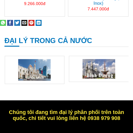
Inox)
9.266.000đ
7.447.000đ
ĐẠI LÝ TRONG CẢ NƯỚC
Chúng tôi đang tìm đại lý phân phối trên toàn
quốc, chi tiết vui lòng liên hệ 0938 979 908