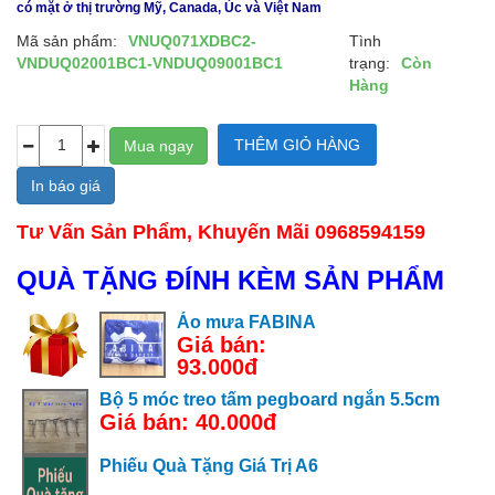
có mặt ở thị trường Mỹ, Canada, Úc và Việt Nam
Mã sản phẩm:
VNUQ071XDBC2-
Tình
VNDUQ02001BC1-VNDUQ09001BC1
trạng:
Còn
Hàng
In báo giá
Tư Vấn Sản Phẩm, Khuyến Mãi 0968594159
QUÀ TẶNG ĐÍNH KÈM SẢN PHẨM
Áo mưa FABINA
Giá bán:
93.000đ
Bộ 5 móc treo tấm pegboard ngắn 5.5cm
Giá bán: 40.000đ
Phiếu Quà Tặng Giá Trị A6