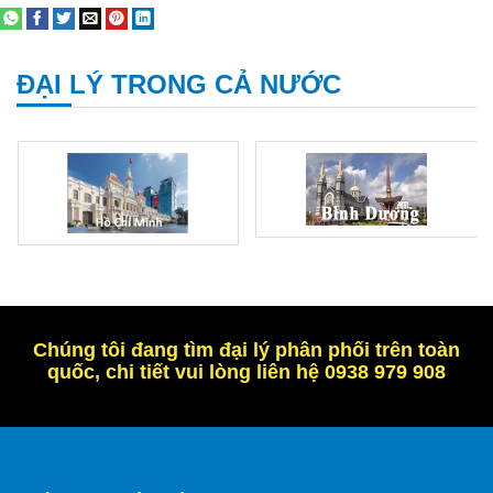
ĐẠI LÝ TRONG CẢ NƯỚC
Chúng tôi đang tìm đại lý phân phối trên toàn
quốc, chi tiết vui lòng liên hệ 0938 979 908