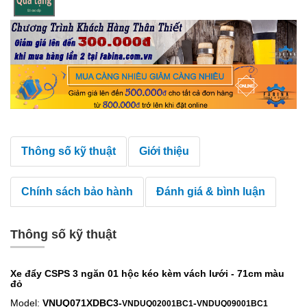
Thông số kỹ thuật
Giới thiệu
Chính sách bảo hành
Đánh giá & bình luận
Thông số kỹ thuật
Xe đẩy CSPS 3 ngăn 01 hộc kéo kèm vách lưới - 71cm màu
đỏ
Model:
VNUQ071XDBC3-
-
VNDUQ02001BC1
VNDUQ09001BC1