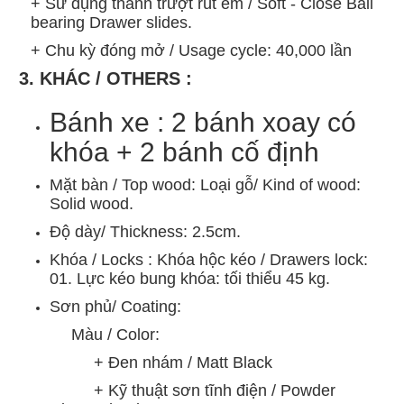
+ Sử dụng thanh trượt rút êm / Soft - Close Ball
bearing Drawer slides.
+ Chu kỳ đóng mở / Usage cycle: 40,000 lần
3. KHÁC / OTHERS :
Bánh xe : 2 bánh xoay có
khóa + 2 bánh cố định
Mặt bàn / Top wood: Loại gỗ/ Kind of wood:
Solid wood.
Độ dày/ Thickness: 2.5cm.
Khóa / Locks : Khóa hộc kéo / Drawers lock:
01. Lực kéo bung khóa: tối thiểu 45 kg.
Sơn phủ/ Coating:
Màu / Color:
+ Đen nhám / Matt Black
+ Kỹ thuật sơn tĩnh điện / Powder