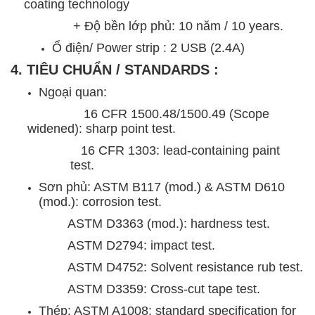
coating technology
+ Độ bền lớp phủ: 10 năm / 10 years.
Ổ điện/ Power strip : 2 USB (2.4A)
4. TIÊU CHUẨN / STANDARDS :
Ngoại quan:
16 CFR 1500.48/1500.49 (Scope
widened): sharp point test.
16 CFR 1303: lead-containing paint
test.
Sơn phủ: ASTM B117 (mod.) & ASTM D610
(mod.): corrosion test.
ASTM D3363 (mod.): hardness test.
ASTM D2794: impact test.
ASTM D4752: Solvent resistance rub test.
ASTM D3359: Cross-cut tape test.
Thép: ASTM A1008: standard specification for