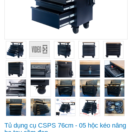
Tủ dụng cụ CSPS 76cm - 05 hộc kéo nâng