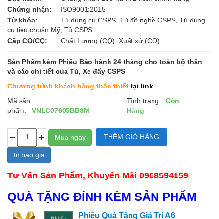
Chứng nhận:
ISO9001:2015
Từ khóa:
Tủ dụng cụ CSPS, Tủ đồ nghề CSPS, Tủ dụng
cụ tiêu chuẩn Mỹ, Tủ CSPS
Cấp CO/CQ:
Chất Lượng (CQ), Xuất xứ (CO)
Sản Phẩm kèm Phiếu Bảo hành 24 tháng cho toàn bộ thân
và các chi tiết của Tủ, Xe đẩy CSPS
Chương trình khách hàng thân thiết
tại link
Mã sản
Tình trạng:
Còn
phẩm:
VNLC07605BB3M
Hàng
In báo giá
Tư Vấn Sản Phẩm, Khuyến Mãi 0968594159
QUÀ TẶNG ĐÍNH KÈM SẢN PHẨM
Phiếu Quà Tặng Giá Trị A6