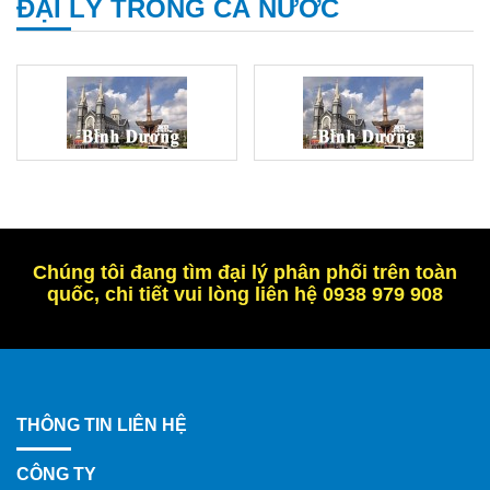
ĐẠI LÝ TRONG CẢ NƯỚC
Chúng tôi đang tìm đại lý phân phối trên toàn
quốc, chi tiết vui lòng liên hệ 0938 979 908
THÔNG TIN LIÊN HỆ
CÔNG TY