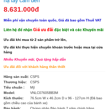
hạ tay cầm đen
8.631.000đ
Miễn phí vận chuyển toàn quốc, Giá đã bao gồm Thuế VAT
Giá ưu đãi
Liên hệ để nhận
đặc biệt và các Khuyến mãi
Ưu đãi khi mua từ 2 sản phẩm trở lên,
Ưu đãi khi thực hiện chuyển khoản trước hoặc mua tại cửa
hàng
Nhiều Khuyến mãi, Quà tặng hấp dẫn
Ưu đãi đối với khách hàng thân thiết
Hãng sản xuất:
CSPS
Thương hiệu:
CSPS
Tiêu chuẩn :
Mỹ
Model:
VNLC07605BB3M
Kích thước:
76.5cm W x 46.2cm D x 96 - 127cm H (Đã bao
gồm chiều cao của bánh xe)
Bảo hành:
Chứng nhân Bảo hành 2 năm chính hãng