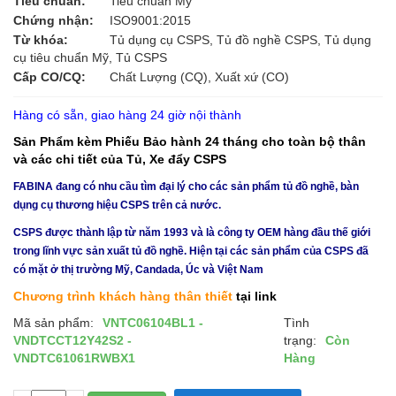
Tiêu chuẩn:
Tiêu chuẩn Mỹ
Chứng nhận:
ISO9001:2015
Từ khóa:
Tủ dụng cụ CSPS, Tủ đồ nghề CSPS, Tủ dụng
cụ tiêu chuẩn Mỹ, Tủ CSPS
Cấp CO/CQ:
Chất Lượng (CQ), Xuất xứ (CO)
Hàng có sẵn, giao hàng 24 giờ nội thành
Sản Phẩm kèm Phiếu Bảo hành 24 tháng cho toàn bộ thân
và các chi tiết của Tủ, Xe đẩy CSPS
FABINA đang có nhu cầu tìm đại lý cho các sản phẩm tủ đồ nghề, bàn
dụng cụ thương hiệu CSPS trên cả nước.
CSPS được thành lập từ năm 1993 và là công ty OEM hàng đầu thế giới
trong lĩnh vực sản xuất tủ đồ nghề. Hiện tại các sản phẩm của CSPS đã
có mặt ở thị trường Mỹ, Candada, Úc và Việt Nam
Chương trình khách hàng thân thiết
tại link
Mã sản phẩm:
VNTC06104BL1 -
Tình
VNDTCCT12Y42S2 -
trạng:
Còn
VNDTC61061RWBX1
Hàng