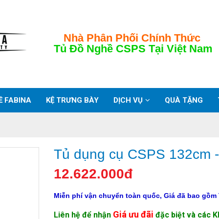
Nhà Phân Phối Chính Thức
Tủ Đồ Nghề CSPS
Tại Việt Nam
Ề FABINA
KỆ TRƯNG BÀY
DỊCH VỤ
QUÀ TẶNG
Tủ dụng cụ CSPS 132cm - 
12.622.000đ
Miễn phí vận chuyển toàn quốc, Giá đã bao gồm
Giá ưu đãi
Liên hệ để nhận
đặc biệt và các 