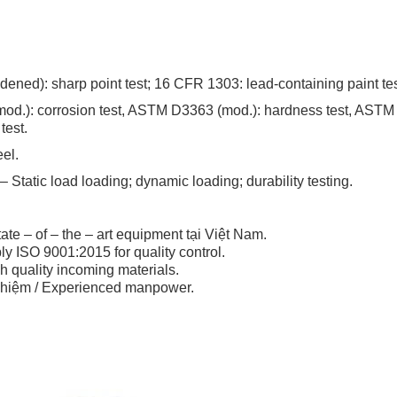
ed): sharp point test; 16 CFR 1303: lead-containing paint tes
.): corrosion test, ASTM D3363 (mod.): hardness test, ASTM 
test.
el.
Static load loading; dynamic loading; durability testing.
te – of – the – art equipment tại Việt Nam.
y ISO 9001:2015 for quality control.
h quality incoming materials.
ghiệm / Experienced manpower.