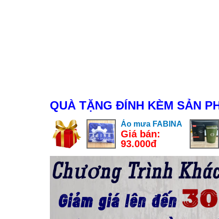
QUÀ TẶNG ĐÍNH KÈM SẢN P
Áo mưa FABINA
Giá bán:
93.000đ