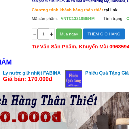
sản phẩm của CSPS đã có mặt ở thị trường Mỹ, Candada, 
Chương trình khách hàng thân thiết
tại link
Mã sản phẩm:
VNTC13210BB4M
Tình trạng:
C
Tư Vấn Sản Phẩm, Khuyến Mãi 096859
HẨM
Ly nước giữ nhiệt FABINA
Phiếu Quà Tặng Giá 
Giá bán: 170.000đ