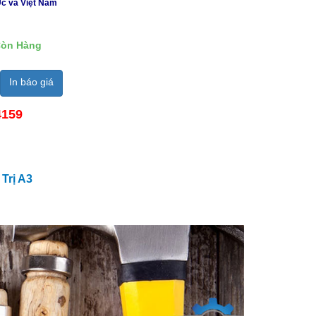
Úc và Việt Nam
òn Hàng
In báo giá
4159
Trị A3