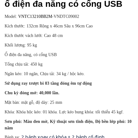
ổ điện đa năng có cổng USB
Model:
VNTC13210BB2M
-VNDTC09002
Kích thước: 132cm Rộng x 46cm Sâu x 96cm Cao
Kích thước vách lưới: Cao 48 cm
Khối lượng: 95 kg
Ổ điện đa năng, có cổng USB
Tổng chịu tải: 450 kg
Ngăn kéo: 10 ngăn, Chịu tải: 34 kg / hộc kéo.
Sử dụng ray trượt bi 03 tầng đóng êm tự động
Chu kỳ đóng mở: 40,000 lần.
Mặt bàn: mặt gỗ, độ dày: 25 mm
Khóa: Khóa hộc kéo: 01 khóa. Lực kéo bung khóa: tối thiểu 45 kgf.
Sơn phủ: Màu đen mờ, Kỹ thuật sơn tĩnh điện, Độ bền lớp phủ: 10
năm
2 bánh xoay có khóa + 2 bánh cố định
Bánh xe: