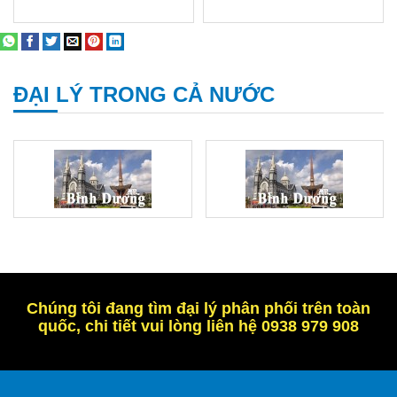
ĐẠI LÝ TRONG CẢ NƯỚC
Chúng tôi đang tìm đại lý phân phối trên toàn
quốc, chi tiết vui lòng liên hệ 0938 979 908