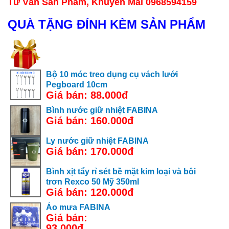
Tư Vấn Sản Phẩm, Khuyến Mãi 0968594159
QUÀ TẶNG ĐÍNH KÈM SẢN PHẨM
Bộ 10 móc treo dụng cụ vách lưới
Pegboard 10cm
Giá bán: 88.000đ
Bình nước giữ nhiệt FABINA
Giá bán: 160.000đ
Ly nước giữ nhiệt FABINA
Giá bán: 170.000đ
Bình xịt tẩy rỉ sét bề mặt kim loại và bôi
trơn Rexco 50 Mỹ 350ml
Giá bán: 120.000đ
Áo mưa FABINA
Giá bán:
93.000đ