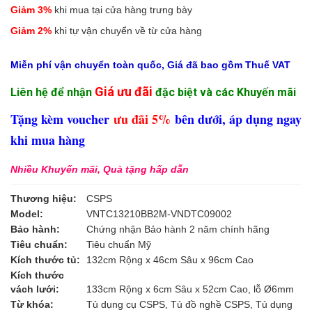
Giảm 3%
khi mua tại cửa hàng trưng bày
Giảm 2%
khi tự vận chuyển về từ cửa hàng
Miễn phí vận chuyển toàn quốc, Giá đã bao gồm Thuế VAT
Giá ưu đãi
Liên hệ để nhận
đặc biệt và các Khuyến mãi
Tặng kèm voucher
ưu đãi 5%
bên dưới, áp dụng ngay
khi mua hàng
Nhiều Khuyến mãi, Quà tặng hấp dẫn
Thương hiệu:
CSPS
Model:
VNTC13210BB2M-VNDTC09002
Bảo hành:
Chứng nhận Bảo hành 2 năm chính hãng
Tiêu chuẩn:
Tiêu chuẩn Mỹ
Kích thước tủ:
132cm Rộng x 46cm Sâu x 96cm Cao
Kích thước
vách lưới:
133cm Rộng x 6cm Sâu x 52cm Cao, lỗ Ø6mm
Từ khóa:
Tủ dụng cụ CSPS, Tủ đồ nghề CSPS, Tủ dụng