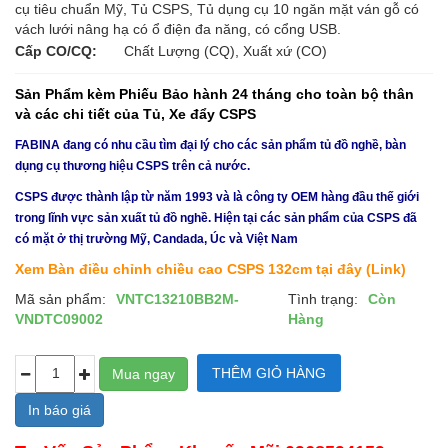
cụ tiêu chuẩn Mỹ, Tủ CSPS, Tủ dụng cụ 10 ngăn mặt ván gỗ có
vách lưới nâng hạ có ổ điện đa năng, có cổng USB.
Cấp CO/CQ:
Chất Lượng (CQ), Xuất xứ (CO)
Sản Phẩm kèm Phiếu Bảo hành 24 tháng cho toàn bộ thân
và các chi tiết của Tủ, Xe đẩy CSPS
FABINA đang có nhu cầu tìm đại lý cho các sản phẩm tủ đồ nghề, bàn
dụng cụ thương hiệu CSPS trên cả nước.
CSPS được thành lập từ năm 1993 và là công ty OEM hàng đầu thế giới
trong lĩnh vực sản xuất tủ đồ nghề. Hiện tại các sản phẩm của CSPS đã
có mặt ở thị trường Mỹ, Candada, Úc và Việt Nam
Xem Bàn điều chỉnh chiều cao CSPS 132cm
tại đây (Link)
Mã sản phẩm:
VNTC13210BB2M-
Tình trạng:
Còn
VNDTC09002
Hàng
In báo giá