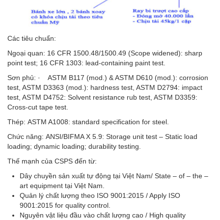
Các tiêu chuẩn:
Ngoại quan: 16 CFR 1500.48/1500.49 (Scope widened): sharp
point test; 16 CFR 1303: lead-containing paint test.
Sơn phủ: · ASTM B117 (mod.) & ASTM D610 (mod.): corrosion
test, ASTM D3363 (mod.): hardness test, ASTM D2794: impact
test, ASTM D4752: Solvent resistance rub test, ASTM D3359:
Cross-cut tape test.
Thép: ASTM A1008: standard specification for steel.
Chức năng: ANSI/BIFMA X 5.9: Storage unit test – Static load
loading; dynamic loading; durability testing.
Thế mạnh của CSPS đến từ:
Dây chuyền sản xuất tự động tại Việt Nam/ State – of – the –
art equipment tại Việt Nam.
Quản lý chất lượng theo ISO 9001:2015 / Apply ISO
9001:2015 for quality control.
Nguyên vật liệu đầu vào chất lượng cao / High quality