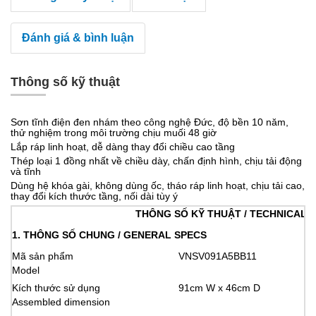
Đánh giá & bình luận
Thông số kỹ thuật
Sơn tĩnh điện đen nhám theo công nghệ Đức, độ bền 10 năm,
thử nghiệm trong môi trường chịu muối 48 giờ
Lắp ráp linh hoạt, dễ dàng thay đổi chiều cao tầng
Thép loại 1 đồng nhất về chiều dày, chấn định hình, chịu tải động
và tĩnh
Dùng hệ khóa gài, không dùng ốc, tháo ráp linh hoạt, chịu tải cao,
thay đổi kích thước tầng, nối dài tùy ý
THÔNG SỐ KỸ THUẬT / TECHNICAL 
1. THÔNG SỐ CHUNG / GENERAL SPECS
Mã sản phẩm
VNSV091A5BB11
Model
Kích thước sử dụng
91cm W x 46cm D
Assembled dimension