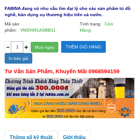
FABINA đang có nhu cầu tìm đại lý cho các sản phẩm tủ đồ
nghề, bàn dụng cụ thương hiệu trên cả nước.
Mã sản
Tình trạng:
Còn
phẩm:
VNSV091A5BB11
Hàng
In báo giá
Tư Vấn Sản Phẩm, Khuyến Mãi 0968594159
Thông số kỹ thuật
Giới thiệu