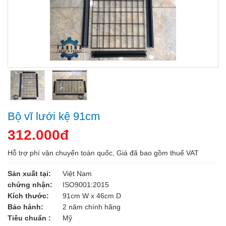
Bộ vĩ lưới kệ 91cm
312.000đ
Hỗ trợ phí vận chuyển toàn quốc, Giá đã bao gồm thuế VAT
Sản xuất tại:
Việt Nam
chứng nhận:
ISO9001:2015
Kích thước:
91cm W x 46cm D
Bảo hành:
2 năm chính hãng
Tiêu chuẩn :
Mỹ