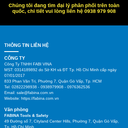
Chúng tôi đang tìm đại lý phân phối trên toàn
quốc, chi tiết vui lòng liên hệ 0938 979 908
THÔNG TIN LIÊN HỆ
CÔNG TY
Công Ty TNHH FABI VINA
MST: 0314189892 do Sở KH và ĐT Tp. Hồ Chí Minh cấp ngày
07/01/2017
833 Phan Văn Trị, Phường 7, Quận Gò Vấp, Tp. HCM
Tel: 02822298938 - 0938979908 - 0976362536
Email: sale@fabina.com.vn
Website: https://fabina.com.vn
Văn phòng
FABINA Tools & Safety
49 Đường số 7, Cityland Center Hills, Phường 7, Quận Gò Vấp,
Tp. Hồ Chí Minh