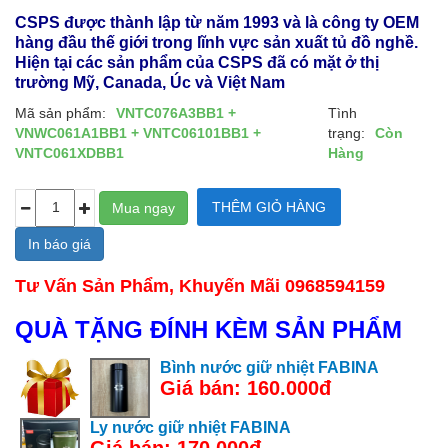
CSPS được thành lập từ năm 1993 và là công ty OEM
hàng đầu thế giới trong lĩnh vực sản xuất tủ đồ nghề.
Hiện tại các sản phẩm của CSPS đã có mặt ở thị
trường Mỹ, Canada, Úc và Việt Nam
Mã sản phẩm:
VNTC076A3BB1 +
Tình
VNWC061A1BB1 + VNTC06101BB1 +
trạng:
Còn
VNTC061XDBB1
Hàng
In báo giá
Tư Vấn Sản Phẩm, Khuyến Mãi 0968594159
QUÀ TẶNG ĐÍNH KÈM SẢN PHẨM
Bình nước giữ nhiệt FABINA
Giá bán: 160.000đ
Ly nước giữ nhiệt FABINA
Giá bán: 170.000đ