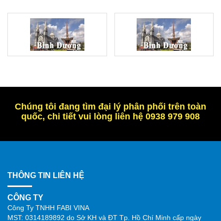
Chúng tôi đang tìm đại lý phân phối trên toàn
quốc, chi tiết vui lòng liên hệ 0938 979 908
THÔNG TIN LIÊN HỆ
CÔNG TY
Công Ty TNHH FABI VINA
MST: 0314189892 do Sở KH và ĐT Tp. Hồ Chí Minh cấp ngày