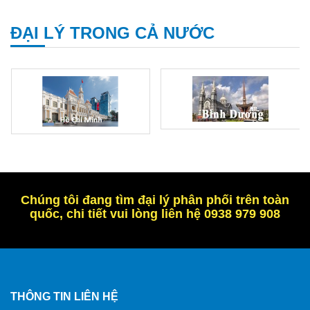
ĐẠI LÝ TRONG CẢ NƯỚC
Chúng tôi đang tìm đại lý phân phối trên toàn
quốc, chi tiết vui lòng liên hệ 0938 979 908
THÔNG TIN LIÊN HỆ