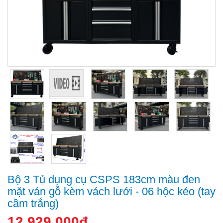
Bộ 3 Tủ dụng cụ CSPS 183cm màu đen
mặt ván gỗ kèm vách lưới - 06 hộc kéo (tay
cầm trắng)
12.929.000đ