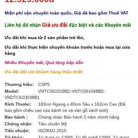
Miễn phí vận chuyển toàn quốc, Giá đã bao gồm Thuế VAT
Giá ưu đãi
Liên hệ để nhận
đặc biệt và các Khuyến mãi
Ưu đãi khi mua từ 2 sản phẩm trở lên,
Ưu đãi khi thực hiện chuyển khoản trước hoặc mua tại cửa
hàng
Nhiều Khuyến mãi, Quà tặng hấp dẫn
Ưu đãi đối với khách hàng thân thiết
Thương hiệu:
CSPS
Model:
VNTC06101BB2-VNTC06104BB2-
VNDTC61003BB1
Kích Thước:
183cm Ngang x 40cm Sâu x 162cm Cao (Đã
bao gồm chiều cao của bánh xe và ván gỗ vách lưới)
Bảo hành :
Chứng nhận Bảo hành 2 năm chính hãng
Chứng nhận:
Tiêu chuẩn Mỹ
Tiêu chuẩn:
ISO9001:2015
Từ khóa:
Tủ dụng cụ CSPS, Tủ đồ nghề CSPS, Tủ dụng