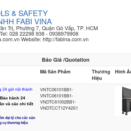
LS & SAFETY
HH FABI VINA
Văn Trị, Phường 7, Quận Gò Vấp, TP. HCM
Tel: 028 22298 938 - 0938979908
.com.vn Website: http://fabina.com.vn
Báo Giá /Quotation
Mã Sản Phẩm
Thương
Hình Ả
Hiệu
VNTC06101BB1-
 24 giờ nội thành
VNTC06101BB1-
 Bảo hành 24
VNDTC61002BB1-
n và các chi tiết
VNDTCCT12Y42S1
ìm đại lý cho các sản
g cụ thương hiệu