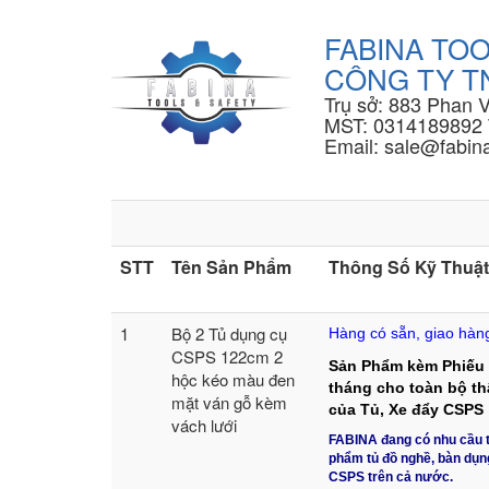
FABINA TOO
CÔNG TY TN
Trụ sở: 883 Phan 
MST: 0314189892 
Email: sale@fabina
STT
Tên Sản Phẩm
Thông Số Kỹ Thuật
1
Bộ 2 Tủ dụng cụ
Hàng có sẵn, giao hàng
CSPS 122cm 2
Sản Phẩm kèm Phiếu
hộc kéo màu đen
tháng cho toàn bộ thâ
mặt ván gỗ kèm
của Tủ, Xe đẩy CSPS
vách lưới
FABINA đang có nhu cầu t
phẩm tủ đồ nghề, bàn dụn
CSPS trên cả nước.