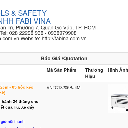
LS & SAFETY
HH FABI VINA
Văn Trị, Phường 7, Quận Gò Vấp, TP. HCM
Tel: 028 22298 938 - 0938979908
.com.vn Website: http://fabina.com.vn
Báo Giá /Quotation
Mã Sản Phẩm
Thương
Hình Ản
Hiệu
VNTC13205BJ4M
2cm - 05 hộc kéo
nk)
 hành 24 tháng cho
iết của Tủ, Xe đẩy
giờ nội thành