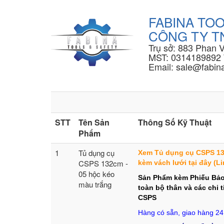
FABINA TOO
CÔNG TY TN
Trụ sở: 883 Phan 
MST: 0314189892 
Email: sale@fabina
STT
Tên Sản
Thông Số Kỹ Thuật
Phẩm
1
Tủ dụng cụ
Xem Tủ dụng cụ CSPS 13
CSPS 132cm -
kèm vách lưới
tại đây (Li
05 hộc kéo
Sản Phẩm kèm Phiếu Bảo
màu trắng
toàn bộ thân và các chi t
CSPS
Hàng có sẵn, giao hàng 24 