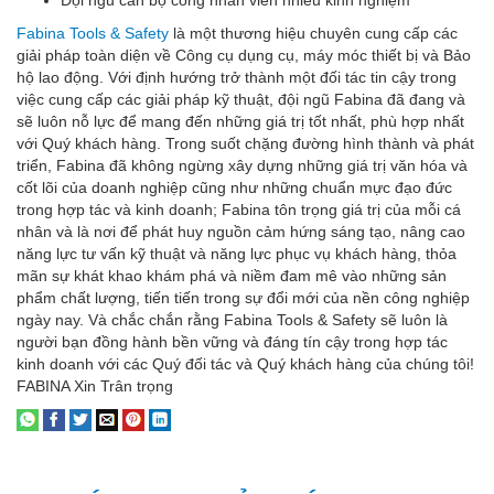
Đội ngũ cán bộ công nhân viên nhiều kinh nghiệm
Fabina Tools & Safety
là một thương hiệu chuyên cung cấp các
giải pháp toàn diện về Công cụ dụng cụ, máy móc thiết bị và Bảo
hộ lao động. Với định hướng trở thành một đối tác tin cậy trong
việc cung cấp các giải pháp kỹ thuật, đội ngũ Fabina đã đang và
sẽ luôn nỗ lực để mang đến những giá trị tốt nhất, phù hợp nhất
với Quý khách hàng. Trong suốt chặng đường hình thành và phát
triển, Fabina đã không ngừng xây dựng những giá trị văn hóa và
cốt lõi của doanh nghiệp cũng như những chuẩn mực đạo đức
trong hợp tác và kinh doanh; Fabina tôn trọng giá trị của mỗi cá
nhân và là nơi để phát huy nguồn cảm hứng sáng tạo, nâng cao
năng lực tư vấn kỹ thuật và năng lực phục vụ khách hàng, thỏa
mãn sự khát khao khám phá và niềm đam mê vào những sản
phẩm chất lượng, tiến tiến trong sự đổi mới của nền công nghiệp
ngày nay. Và chắc chắn rằng Fabina Tools & Safety sẽ luôn là
người bạn đồng hành bền vững và đáng tín cậy trong hợp tác
kinh doanh với các Quý đối tác và Quý khách hàng của chúng tôi!
FABINA Xin Trân trọng