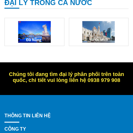
ĐẠI LÝ TRONG CẢ NƯỚC
Chúng tôi đang tìm đại lý phân phối trên toàn
quốc, chi tiết vui lòng liên hệ 0938 979 908
THÔNG TIN LIÊN HỆ
CÔNG TY